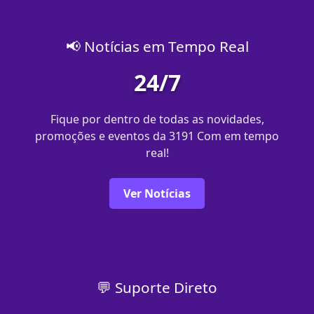
📢 Notícias em Tempo Real
24/7
Fique por dentro de todas as novidades,
promoções e eventos da 3191 Com em tempo
real!
Ver Notícias
💬 Suporte Direto