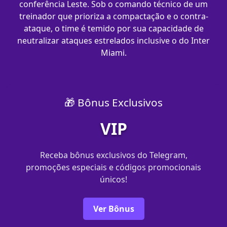
conferência Leste. Sob o comando técnico de um
treinador que prioriza a compactação e o contra-
ataque, o time é temido por sua capacidade de
neutralizar ataques estrelados inclusive o do Inter
Miami.
🎁 Bônus Exclusivos
VIP
Receba bônus exclusivos do Telegram,
promoções especiais e códigos promocionais
únicos!
Ver Bônus