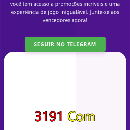
você tem acesso a promoções incríveis e uma
experiência de jogo inigualável. Junte-se aos
vencedores agora!
SEGUIR NO TELEGRAM