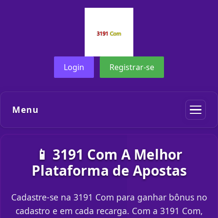
Login
Registrar-se
Menu
📱 3191 Com A Melhor
Plataforma de Apostas
Cadastre-se na 3191 Com para ganhar bônus no
cadastro e em cada recarga. Com a 3191 Com,