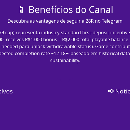
📱 Benefícios do Canal
Descubra as vantagens de seguir a 28R no Telegram
cap) representa industry-standard first-deposit incentive
0, receives R$1.000 bonus = R$2.000 total playable balance
 needed para unlock withdrawable status). Game contributio
pected completion rate ~12-18% baseado em historical data,
sustainability.
sivos
📢 Notí