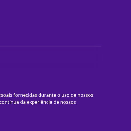
ssoais fornecidas durante o uso de nossos
 contínua da experiência de nossos