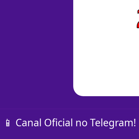
📱 Canal Oficial no Telegram!