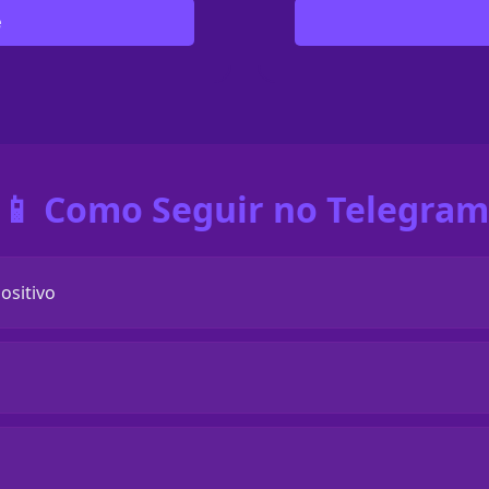
e
📱 Como Seguir no Telegram
ositivo