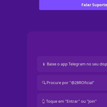
Falar Suport
📱 Baixe o app Telegram no seu disp
🔍 Procure por "@28ROficial"
👆 Toque em "Entrar" ou "Join"