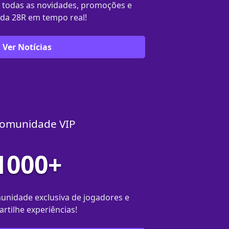
e todas as novidades, promoções e
 da 28R em tempo real!
Ver Notícias
Comunidade VIP
1000+
unidade exclusiva de jogadores e
rtilhe experiências!