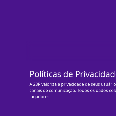
Políticas de Privacida
A 28R valoriza a privacidade de seus usuár
canais de comunicação. Todos os dados cole
jogadores.