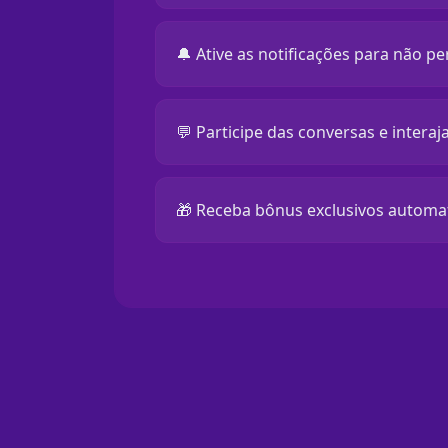
🔔 Ative as notificações para não p
💬 Participe das conversas e interaj
🎁 Receba bônus exclusivos autom