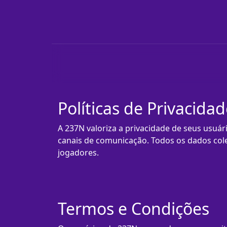
Políticas de Privacida
A 237N valoriza a privacidade de seus usuá
canais de comunicação. Todos os dados cole
jogadores.
Termos e Condições