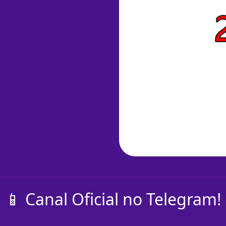
📱 Canal Oficial no Telegram!