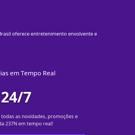
rasil oferece entretenimento envolvente e
cias em Tempo Real
24/7
e todas as novidades, promoções e
da 237N em tempo real!