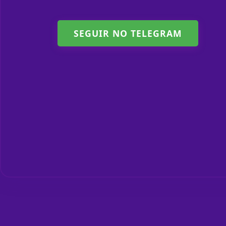
SEGUIR NO TELEGRAM