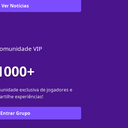
Ver Notícias
Comunidade VIP
1000+
unidade exclusiva de jogadores e
rtilhe experiências!
Entrar Grupo