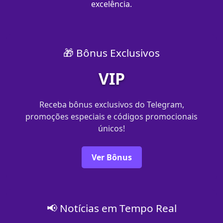
excelência.
🎁 Bônus Exclusivos
VIP
Receba bônus exclusivos do Telegram,
promoções especiais e códigos promocionais
únicos!
Ver Bônus
📢 Notícias em Tempo Real