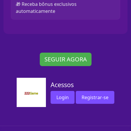
🎁 Receba bônus exclusivos
automaticamente
SEGUIR AGORA
Acessos
Login
Registrar-se