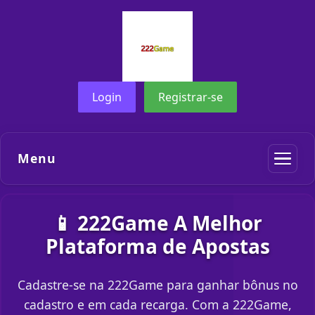
Login
Registrar-se
Menu
📱 222Game A Melhor
Plataforma de Apostas
Cadastre-se na 222Game para ganhar bônus no
cadastro e em cada recarga. Com a 222Game,