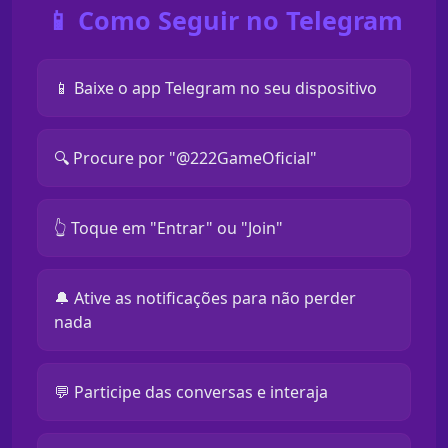
📱 Como Seguir no Telegram
📱 Baixe o app Telegram no seu dispositivo
🔍 Procure por "@222GameOficial"
👆 Toque em "Entrar" ou "Join"
🔔 Ative as notificações para não perder
nada
💬 Participe das conversas e interaja