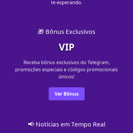
te esperando.
🎁 Bônus Exclusivos
VIP
Receba bônus exclusivos do Telegram,
promoções especiais e códigos promocionais
únicos!
Ver Bônus
📢 Notícias em Tempo Real