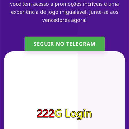
você tem acesso a promoções incríveis e uma
experiência de jogo inigualável. Junte-se aos
vencedores agora!
SEGUIR NO TELEGRAM