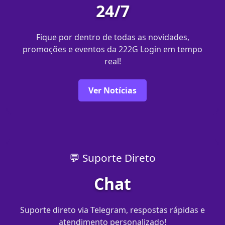
24/7
Fique por dentro de todas as novidades,
promoções e eventos da 222G Login em tempo
real!
Ver Notícias
💬 Suporte Direto
Chat
Suporte direto via Telegram, respostas rápidas e
atendimento personalizado!