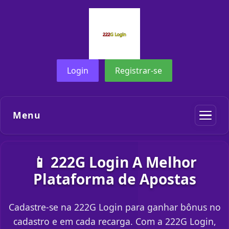
Login
Registrar-se
Menu
📱 222G Login A Melhor
Plataforma de Apostas
Cadastre-se na 222G Login para ganhar bônus no
cadastro e em cada recarga. Com a 222G Login,