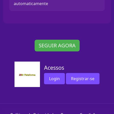
automaticamente
SEGUIR AGORA
Acessos
Login
Registrar-se