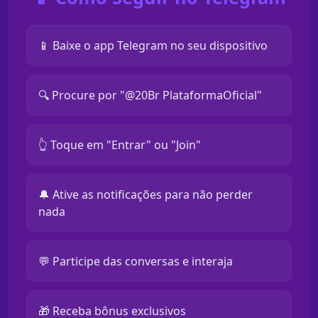
📱 Baixe o app Telegram no seu dispositivo
🔍 Procure por "@20Br PlataformaOficial"
👆 Toque em "Entrar" ou "Join"
🔔 Ative as notificações para não perder
nada
💬 Participe das conversas e interaja
🎁 Receba bônus exclusivos