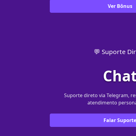
Ver Bônus
💬 Suporte Di
Cha
Suporte direto via Telegram, r
atendimento persona
Falar Suport