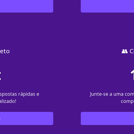
reto
👥 
t
espostas rápidas e
Junte-se a uma com
lizado!
compa
e