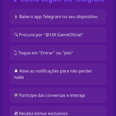
📱 Baixe o app Telegram no seu dispositivo
🔍 Procure por "@1XX GameOficial"
👆 Toque em "Entrar" ou "Join"
🔔 Ative as notificações para não perder
nada
💬 Participe das conversas e interaja
🎁 Receba bônus exclusivos