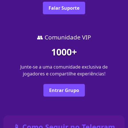
Falar Suporte
👥 Comunidade VIP
1000+
Junte-se a uma comunidade exclusiva de
jogadores e compartilhe experiências!
Entrar Grupo
📱 Como Seguir no Telegram