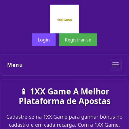
Login
Registrar-se
Menu
📱 1XX Game A Melhor
Plataforma de Apostas
Cadastre-se na 1XX Game para ganhar bônus no
cadastro e em cada recarga. Com a 1XX Game,