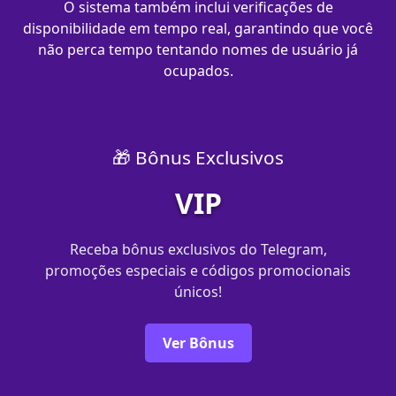
O sistema também inclui verificações de
disponibilidade em tempo real, garantindo que você
não perca tempo tentando nomes de usuário já
ocupados.
🎁 Bônus Exclusivos
VIP
Receba bônus exclusivos do Telegram,
promoções especiais e códigos promocionais
únicos!
Ver Bônus