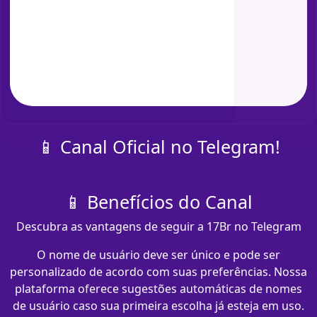
📱 Canal Oficial no Telegram!
📱 Benefícios do Canal
Descubra as vantagens de seguir a 17Br no Telegram
O nome de usuário deve ser único e pode ser
personalizado de acordo com suas preferências. Nossa
plataforma oferece sugestões automáticas de nomes
de usuário caso sua primeira escolha já esteja em uso.