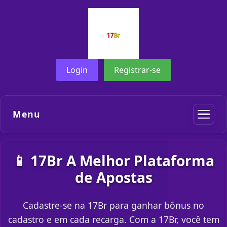
Login
Registrar-se
Menu
📱 17Br A Melhor Plataforma
de Apostas
Cadastre-se na 17Br para ganhar bônus no
cadastro e em cada recarga. Com a 17Br, você tem