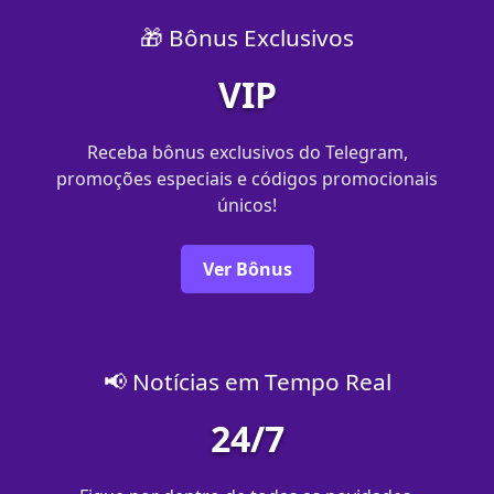
🎁 Bônus Exclusivos
VIP
Receba bônus exclusivos do Telegram,
promoções especiais e códigos promocionais
únicos!
Ver Bônus
📢 Notícias em Tempo Real
24/7