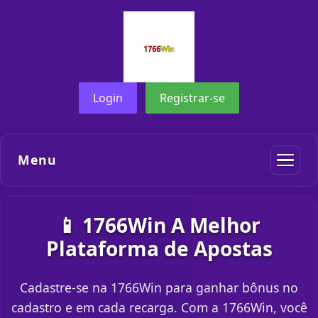
Login
Registrar-se
Menu
📱 1766Win A Melhor
Plataforma de Apostas
Cadastre-se na 1766Win para ganhar bônus no
cadastro e em cada recarga. Com a 1766Win, você