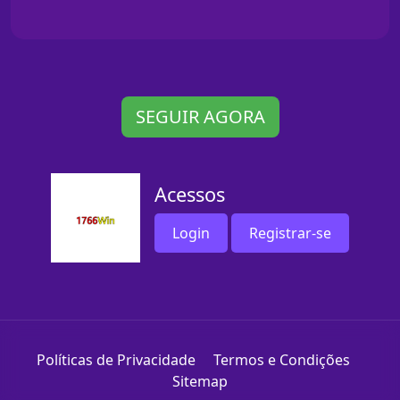
SEGUIR AGORA
Acessos
Login
Registrar-se
Políticas de Privacidade
Termos e Condições
Sitemap