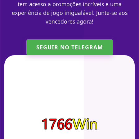
tem acesso a promoções incríveis e uma
experiência de jogo inigualável. Junte-se aos
vencedores agora!
SEGUIR NO TELEGRAM