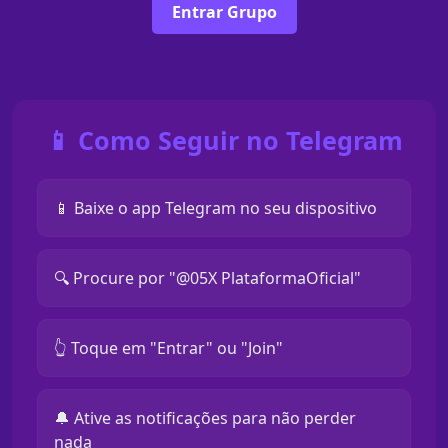
Entrar Grupo
📱 Como Seguir no Telegram
📱 Baixe o app Telegram no seu dispositivo
🔍 Procure por "@05X PlataformaOficial"
👆 Toque em "Entrar" ou "Join"
🔔 Ative as notificações para não perder
nada