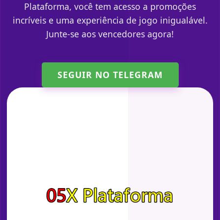
Plataforma, você tem acesso a promoções
incríveis e uma experiência de jogo inigualável.
Junte-se aos vencedores agora!
SEGUIR NO TELEGRAM