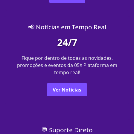
📢 Notícias em Tempo Real
24/7
Fique por dentro de todas as novidades,
promoções e eventos da 05X Plataforma em
tempo real!
Ver Notícias
💬 Suporte Direto