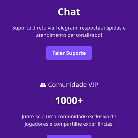
Chat
Suporte direto via Telegram, respostas rápidas e
atendimento personalizado!
Falar Suporte
👥 Comunidade VIP
1000+
Junte-se a uma comunidade exclusiva de
jogadores e compartilhe experiências!